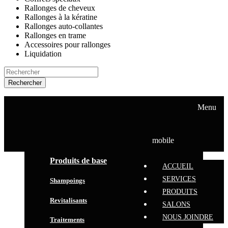
Rallonges de cheveux
Rallonges à la kératine
Rallonges auto-collantes
Rallonges en trame
Accessoires pour rallonges
Liquidation
Rechercher
ACCUEIL
SERVICES
Menu
PRODUITS
SALONS
NOUS JOINDRE
mobile
Produits de base
ACCUEIL
SERVICES
Shampoings
PRODUITS
Revitalisants
SALONS
NOUS JOINDRE
Traitements