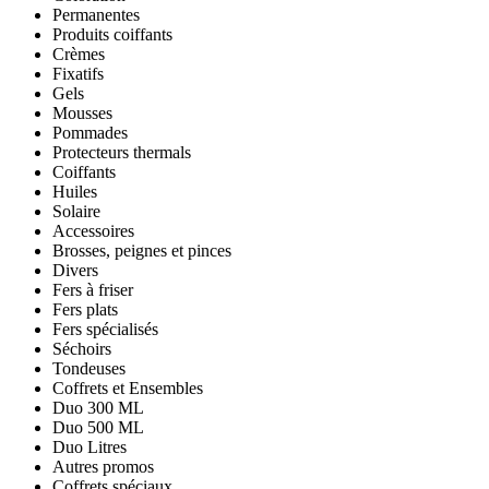
Permanentes
Produits coiffants
Crèmes
Fixatifs
Gels
Mousses
Pommades
Protecteurs thermals
Coiffants
Huiles
Solaire
Accessoires
Brosses, peignes et pinces
Divers
Fers à friser
Fers plats
Fers spécialisés
Séchoirs
Tondeuses
Coffrets et Ensembles
Duo 300 ML
Duo 500 ML
Duo Litres
Autres promos
Coffrets spéciaux