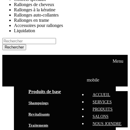
Rallonges de cheveux
Rallonges à la kératine
Rallonges auto-collantes
Rallonges en trame
Accessoires pour rallonges
Liquidation
Rechercher
ACCUEIL
SERVICES
Menu
PRODUITS
SALONS
NOUS JOINDRE
mobile
Produits de base
ACCUEIL
SERVICES
Shampoings
PRODUITS
Revitalisants
SALONS
NOUS JOINDRE
Traitements