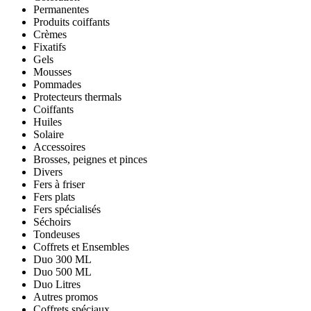
Permanentes
Produits coiffants
Crèmes
Fixatifs
Gels
Mousses
Pommades
Protecteurs thermals
Coiffants
Huiles
Solaire
Accessoires
Brosses, peignes et pinces
Divers
Fers à friser
Fers plats
Fers spécialisés
Séchoirs
Tondeuses
Coffrets et Ensembles
Duo 300 ML
Duo 500 ML
Duo Litres
Autres promos
Coffrets spéciaux