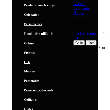
Accueil
Produits pour le corps
Fabricants
Hi-test
Coloration
Hi-test
Permanentes
Produits comparatifs
Produits coiffants
(0)
Grille
Liste
Crèmes
Afficher de 1 à 9 sur
16 (2 Pages)
Fixatifs
Trier par:
Gels
Mousses
Pommades
Protecteurs thermals
Coiffants
Huiles