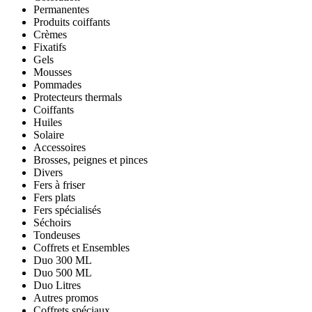
Permanentes
Produits coiffants
Crèmes
Fixatifs
Gels
Mousses
Pommades
Protecteurs thermals
Coiffants
Huiles
Solaire
Accessoires
Brosses, peignes et pinces
Divers
Fers à friser
Fers plats
Fers spécialisés
Séchoirs
Tondeuses
Coffrets et Ensembles
Duo 300 ML
Duo 500 ML
Duo Litres
Autres promos
Coffrets spéciaux