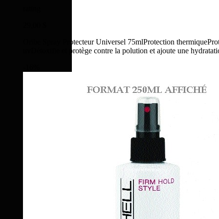
rating
29,00 $
Oribe Spray Protecteur Universel 75mlProtection thermiqueProtè
uvDétoxifie et protège contre la polution et ajoute une hydratati
-16%