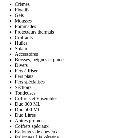
Crèmes
Fixatifs
Gels
Mousses
Pommades
Protecteurs thermals
Coiffants
Huiles
Solaire
Accessoires
Brosses, peignes et pinces
Divers
Fers à friser
Fers plats
Fers spécialisés
Séchoirs
Tondeuses
Coffrets et Ensembles
Duo 300 ML
Duo 500 ML
Duo Litres
Autres promos
Coffrets spéciaux
Rallonges de cheveux
Rallonges à la kératine