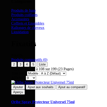
Catégories
Produits de base
Produits coiffants
Accessoires
Coffrets et Ensembles
Rallonges de cheveux
Liquidation
Fixatifs
Fixatifs
Produits comparatifs (0)
2
3
4
5
Liste
Afficher de 100 à 108 sur 199 (23 Pages)
Trier par :
Afficher:
Ajouter
Ajout aux souhaits
Ajout au comparatif
Aperçu
Oribe Spray Protecteur Universel 75ml