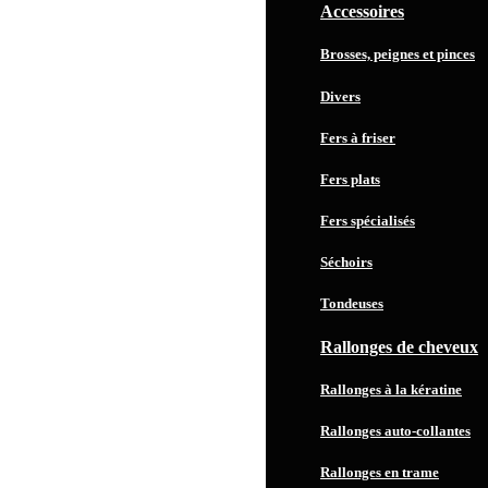
Accessoires
Brosses, peignes et pinces
Divers
Fers à friser
Fers plats
Fers spécialisés
Séchoirs
Tondeuses
Rallonges de cheveux
Rallonges à la kératine
Rallonges auto-collantes
Rallonges en trame