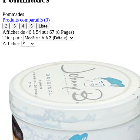
Pommades
Produits comparatifs (0)
2
3
4
5
Liste
Afficher de 46 à 54 sur 67 (8 Pages)
Trier par :
Afficher: