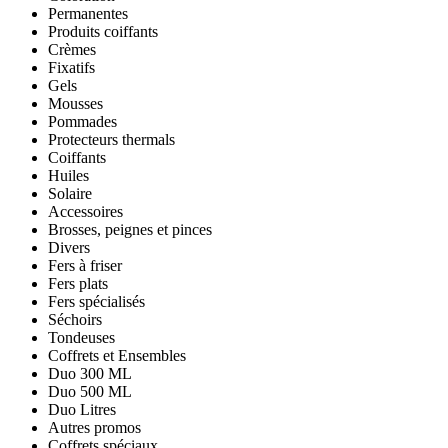
Permanentes
Produits coiffants
Crèmes
Fixatifs
Gels
Mousses
Pommades
Protecteurs thermals
Coiffants
Huiles
Solaire
Accessoires
Brosses, peignes et pinces
Divers
Fers à friser
Fers plats
Fers spécialisés
Séchoirs
Tondeuses
Coffrets et Ensembles
Duo 300 ML
Duo 500 ML
Duo Litres
Autres promos
Coffrets spéciaux