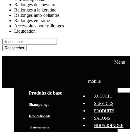
Rallonges de cheveux
Rallonges à la kératine
Rallonges auto-collantes
Rallonges en trame
Accessoires pour rallonges
Liquidation
Rechercher
ACCUEIL
SERVICES
Menu
PRODUITS
SALONS
NOUS JOINDRE
mobile
Produits de base
ACCUEIL
SERVICES
Shampoings
PRODUITS
Revitalisants
SALONS
NOUS JOINDRE
Traitements