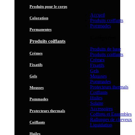
Produits pour le corps
Accueil
Coloration
Produits coiffants
Pommades
Permanentes
Catégories
Produits coiffants
Produits de base
Crèmes
Produits coiffants
Crèmes
Fixatifs
Fixatifs
Gels
Mousses
Gels
Pommades
Protecteurs thermals
Mousses
Coiffants
Huiles
Pommades
Solaire
Accessoires
Protecteurs thermals
Coffrets et Ensembles
Rallonges de cheveux
Coiffants
Liquidation
Huiles