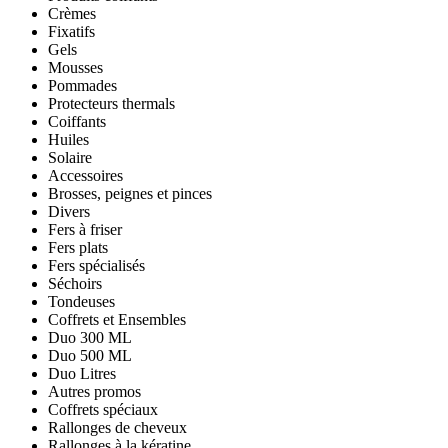
Crèmes
Fixatifs
Gels
Mousses
Pommades
Protecteurs thermals
Coiffants
Huiles
Solaire
Accessoires
Brosses, peignes et pinces
Divers
Fers à friser
Fers plats
Fers spécialisés
Séchoirs
Tondeuses
Coffrets et Ensembles
Duo 300 ML
Duo 500 ML
Duo Litres
Autres promos
Coffrets spéciaux
Rallonges de cheveux
Rallonges à la kératine