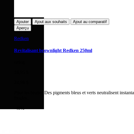
Ajouter
Ajout aux souhaits
Ajout au comparatif
Aperçu
Redken
Revitalisant brownlight Redken 250ml
rating
18,95 $
24,98 $
Pour les brunes.Des pigments bleus et verts neutralisent instant
froides..
-40%