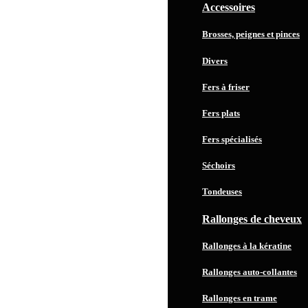
Accessoires
Brosses, peignes et pinces
Divers
Fers à friser
Fers plats
Fers spécialisés
Séchoirs
Tondeuses
Rallonges de cheveux
Rallonges à la kératine
Rallonges auto-collantes
Rallonges en trame