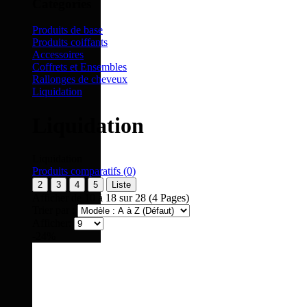
Catégories
Produits de base
Produits coiffants
Accessoires
Coffrets et Ensembles
Rallonges de cheveux
Liquidation
Liquidation
Liquidation
Produits comparatifs (0)
2
3
4
5
Liste
Afficher de 10 à 18 sur 28 (4 Pages)
Trier par :
Afficher:
-24%