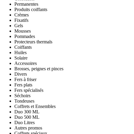
Permanentes
Produits coiffants
Crèmes
Fixatifs
Gels
Mousses
Pommades
Protecteurs thermals
Coiffants
Huiles
Solaire
Accessoires
Brosses, peignes et pinces
Divers
Fers à friser
Fers plats
Fers spécialisés
Séchoirs
Tondeuses
Coffrets et Ensembles
Duo 300 ML
Duo 500 ML
Duo Litres
Autres promos
Coffrets spéciaux