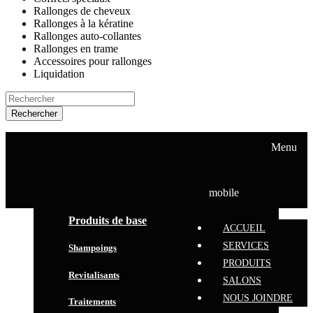
Rallonges de cheveux
Rallonges à la kératine
Rallonges auto-collantes
Rallonges en trame
Accessoires pour rallonges
Liquidation
Rechercher
ACCUEIL
SERVICES
Menu
PRODUITS
SALONS
NOUS JOINDRE
mobile
Produits de base
ACCUEIL
SERVICES
Shampoings
PRODUITS
Revitalisants
SALONS
NOUS JOINDRE
Traitements