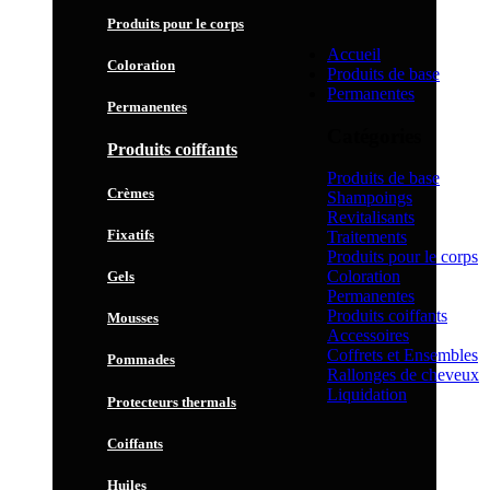
Produits pour le corps
Accueil
Coloration
Produits de base
Permanentes
Permanentes
Catégories
Produits coiffants
Produits de base
Crèmes
Shampoings
Revitalisants
Fixatifs
Traitements
Produits pour le corps
Coloration
Gels
Permanentes
Produits coiffants
Mousses
Accessoires
Coffrets et Ensembles
Pommades
Rallonges de cheveux
Liquidation
Protecteurs thermals
Coiffants
Huiles