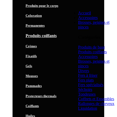
Produits pour le corps
Accueil
Coloration
Accessoires
Brosses, peignes et
Permanentes
pinces
Produits coiffants
Catégories
Crèmes
Produits de base
Produits coiffants
Fixatifs
Accessoires
Brosses, peignes et
pinces
Gels
Divers
Fers à friser
Mousses
Fers plats
Fers spécialisés
Pommades
Séchoirs
Tondeuses
Protecteurs thermals
Coffrets et Ensembles
Rallonges de cheveux
Coiffants
Liquidation
Huiles