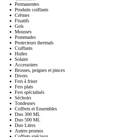
Permanentes
Produits coiffants
Crèmes
Fixatifs
Gels
Mousses
Pommades
Protecteurs thermals
Coiffants
Huiles
Solaire
Accessoires
Brosses, peignes et pinces
Divers
Fers à friser
Fers plats
Fers spécialisés
Séchoirs
Tondeuses
Coffrets et Ensembles
Duo 300 ML
Duo 500 ML
Duo Litres
Autres promos
Coffrets spéciaux