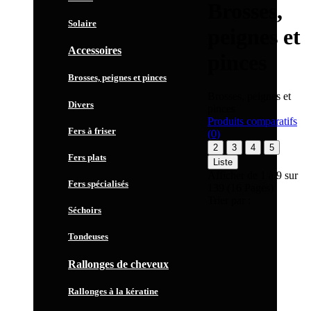
Brosses,
Solaire
peignes et
Accessoires
pinces
Brosses, peignes et pinces
Brosses, peignes et
Divers
pinces
Produits comparatifs
Fers à friser
(0)
2
3
4
5
Fers plats
Liste
Afficher de 1 à 9 sur
Fers spécialisés
139 (16 Pages)
Trier par :
Séchoirs
Tondeuses
Rallonges de cheveux
Rallonges à la kératine