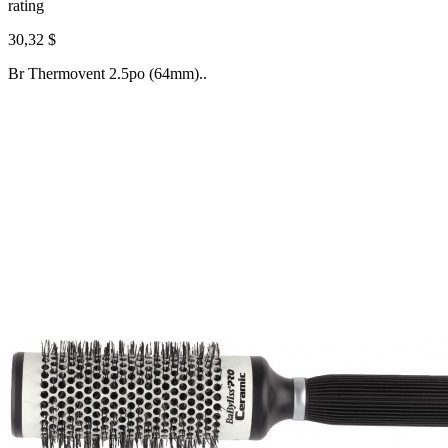
rating
30,32 $
Br Thermovent 2.5po (64mm)..