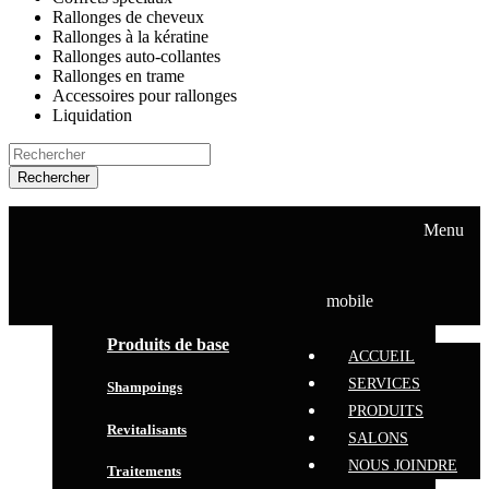
Rallonges de cheveux
Rallonges à la kératine
Rallonges auto-collantes
Rallonges en trame
Accessoires pour rallonges
Liquidation
Rechercher
ACCUEIL
SERVICES
Menu
PRODUITS
SALONS
NOUS JOINDRE
mobile
Produits de base
ACCUEIL
SERVICES
Shampoings
PRODUITS
Revitalisants
SALONS
NOUS JOINDRE
Traitements