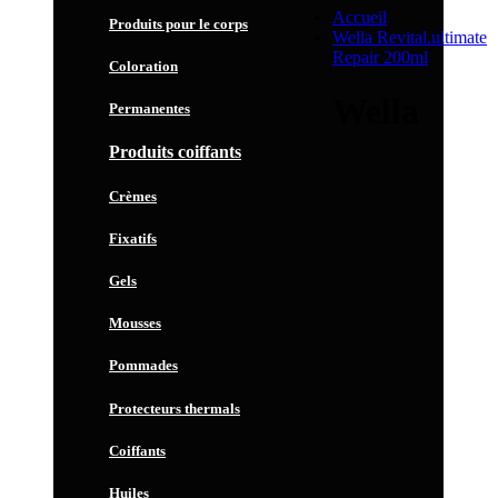
Accueil
Produits pour le corps
Wella Revital.ultimate
Repair 200ml
Coloration
Wella
Permanentes
Produits coiffants
Crèmes
Fixatifs
Gels
Mousses
Pommades
Protecteurs thermals
Coiffants
Huiles