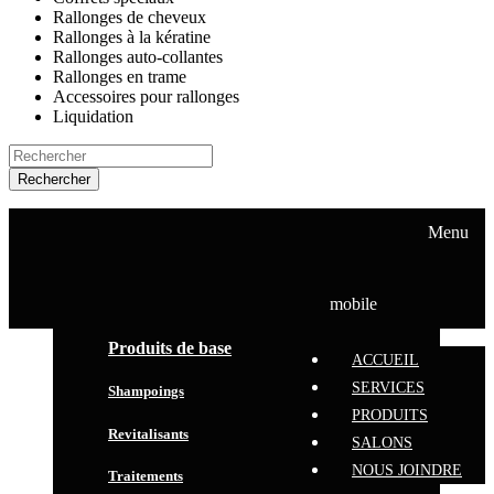
Rallonges de cheveux
Rallonges à la kératine
Rallonges auto-collantes
Rallonges en trame
Accessoires pour rallonges
Liquidation
Rechercher
ACCUEIL
SERVICES
Menu
PRODUITS
SALONS
NOUS JOINDRE
mobile
Produits de base
ACCUEIL
SERVICES
Shampoings
PRODUITS
Revitalisants
SALONS
NOUS JOINDRE
Traitements