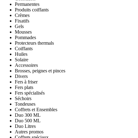
Permanentes
Produits coiffants
Crèmes
Fixatifs
Gels
Mousses
Pommades
Protecteurs thermals
Coiffants
Huiles
Solaire
Accessoires
Brosses, peignes et pinces
Divers
Fers à friser
Fers plats
Fers spécialisés
Séchoirs
Tondeuses
Coffrets et Ensembles
Duo 300 ML
Duo 500 ML
Duo Litres
Autres promos
Coffrets spéciaux