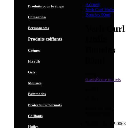
Accueil
Produits pour le corps
Verb Curl Huile
Boucles 90ml
Coloration
Verb Curl
Permanentes
Huile
Produits coiffants
Boucles
Crèmes
90ml
Fixatifs
Gels
rating
0 avis
Écrire un avis
Mousses
18,99 $
Pommades
21,99 $
Protecteurs thermals
Verb Curl Huile
Boucles 90ml
Coiffants
Modèle :
01-112-0063
Huiles