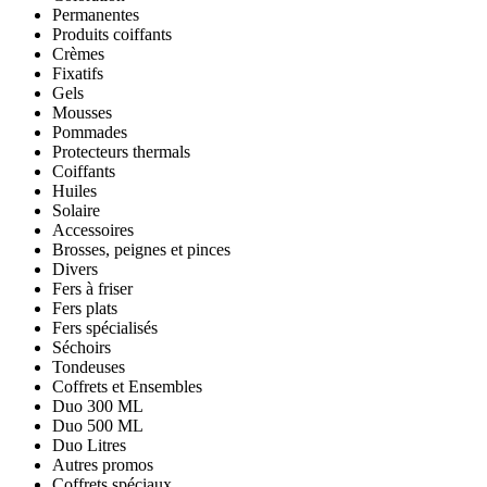
Permanentes
Produits coiffants
Crèmes
Fixatifs
Gels
Mousses
Pommades
Protecteurs thermals
Coiffants
Huiles
Solaire
Accessoires
Brosses, peignes et pinces
Divers
Fers à friser
Fers plats
Fers spécialisés
Séchoirs
Tondeuses
Coffrets et Ensembles
Duo 300 ML
Duo 500 ML
Duo Litres
Autres promos
Coffrets spéciaux