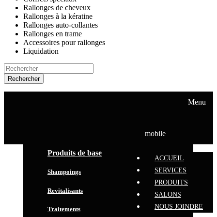
Rallonges de cheveux
Rallonges à la kératine
Rallonges auto-collantes
Rallonges en trame
Accessoires pour rallonges
Liquidation
Rechercher
ACCUEIL
SERVICES
Menu
PRODUITS
SALONS
NOUS JOINDRE
mobile
Produits de base
ACCUEIL
SERVICES
Shampoings
PRODUITS
Revitalisants
SALONS
NOUS JOINDRE
Traitements