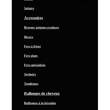
Disponibilité :
2
Solaire
Qté
Accessoires
Brosses, peignes et pinces
Divers
Fers à friser
Fers plats
Fers spécialisés
Séchoirs
Tondeuses
Rallonges de cheveux
Rallonges à la kératine