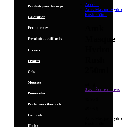
Accueil
Produits pour le corps
Amk Masque Hydro
Rush 250ml
Coloration
Amk
Permanentes
Masque
Produits coiffants
Hydro
Crèmes
Rush
Fixatifs
250ml
Gels
Mousses
rating
0 avis
Écrire un avis
Pommades
45,95 $
Protecteurs thermals
49,95 $
Coiffants
Amk Masque Hydro
Rush 250ml
Huiles