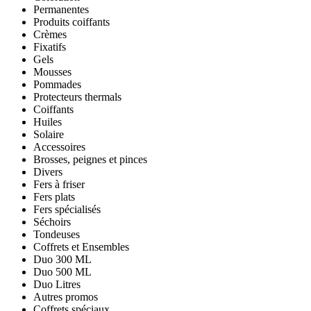
Permanentes
Produits coiffants
Crèmes
Fixatifs
Gels
Mousses
Pommades
Protecteurs thermals
Coiffants
Huiles
Solaire
Accessoires
Brosses, peignes et pinces
Divers
Fers à friser
Fers plats
Fers spécialisés
Séchoirs
Tondeuses
Coffrets et Ensembles
Duo 300 ML
Duo 500 ML
Duo Litres
Autres promos
Coffrets spéciaux