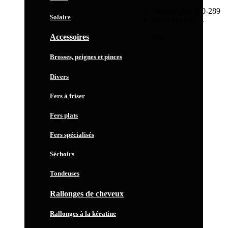
Modèle :
05-300-289
Solaire
Disponibilité :
4
Accessoires
Qté
Brosses, peignes et pinces
Divers
Fers à friser
Fers plats
Fers spécialisés
Séchoirs
Tondeuses
Rallonges de cheveux
Rallonges à la kératine