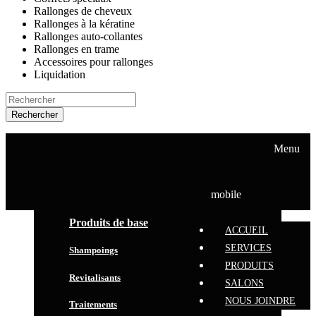
Rallonges de cheveux
Rallonges à la kératine
Rallonges auto-collantes
Rallonges en trame
Accessoires pour rallonges
Liquidation
Rechercher
ACCUEIL
SERVICES
Menu
PRODUITS
SALONS
NOUS JOINDRE
mobile
Produits de base
ACCUEIL
SERVICES
Shampoings
PRODUITS
Revitalisants
SALONS
NOUS JOINDRE
Traitements