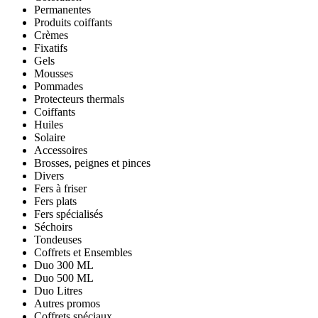
Permanentes
Produits coiffants
Crèmes
Fixatifs
Gels
Mousses
Pommades
Protecteurs thermals
Coiffants
Huiles
Solaire
Accessoires
Brosses, peignes et pinces
Divers
Fers à friser
Fers plats
Fers spécialisés
Séchoirs
Tondeuses
Coffrets et Ensembles
Duo 300 ML
Duo 500 ML
Duo Litres
Autres promos
Coffrets spéciaux