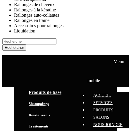
Rallonges de cheveux
Rallonges à la kératine
Rallonges auto-collantes
Rallonges en trame
Accessoires pour rallonges
Liquidation
Rechercher
ACCUEIL
SERVICES
Menu
PRODUITS
SALONS
NOUS JOINDRE
mobile
Produits de base
ACCUEIL
SERVICES
Shampoings
PRODUITS
Revitalisants
SALONS
NOUS JOINDRE
Traitements