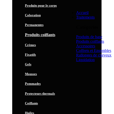
Produits pour le corps
Accueil
Coloration
Traitements
Permanentes
Catégories
Produits coiffants
Produits de base
Produits coiffants
Crèmes
Accessoires
Coffrets et Ensembles
Fixatifs
Rallonges de cheveux
Liquidation
Gels
Mousses
Pommades
Protecteurs thermals
Coiffants
Huiles